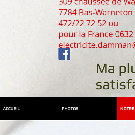
309 chaussée de W
7784 Bas-Warneton 
472/22 72 52 ou
pour la France 0632
electricite.damman
Ma pl
satisf
ACCUEIL
PHOTOS
NOTRE 