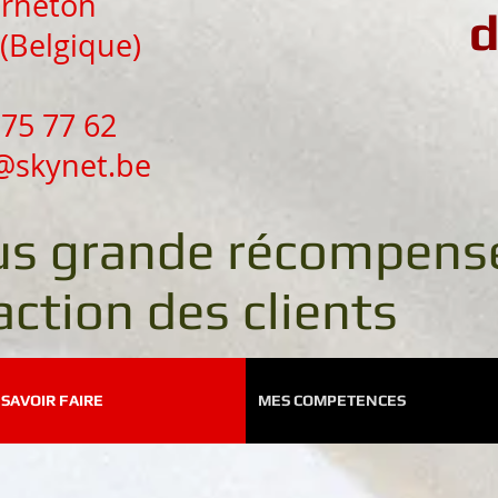
arneton
d
(Belgique)
 75 77 62
@skynet.be
us grande récompense
action des clients
SAVOIR FAIRE
MES COMPETENCES